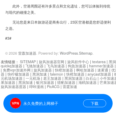
此外，空港周围还有许多景点和文化遗址，您可以体验到传统
与现代的碰撞之美。
无论您是来日本旅游还是商务出行，23区空港都是您舒适便利
之选。
#3#
© 2026
雷轰加速器
. Powered by:
WordPress
.
Sitemap
.
友情链接：
SITEMAP
|
旋风加速器官网
|
旋风软件中心
|
textarea
|
黑洞
quickq加速器
|
飞驰加速器
|
飞鸟加速器
|
狗急加速器
|
hammer加速器
|
免费vqn加速外网
|
旋风加速器
|
快橙加速器
|
啊哈加速器
|
迷雾通
|
优
器
|
快柠檬加速器
|
黑洞加速
|
falemon
|
快橙加速器
|
anycast加速器
|
i
元机场加速器
|
一元机场
|
老王加速器
|
黑洞加速器
|
白石山
|
小牛加速
果加速器
|
黑洞加速
|
银河加速器
|
猎豹加速器
|
海鸥加速器
|
芒果加速
旋风加速器度器
|
哔咔漫画
|
PicACG
|
雷霆加速
永久免费的上网梯子
下载