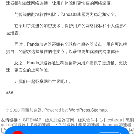
速器都能加速网络连接，让用户体验到更快速的网络速度。
与传统的翻墙软件相比，Panda加速器更为稳定和安全。
它采用了先进的加密技术，保护用户的网络隐私和个人信息不
被泄露。
同时，Panda加速器还拥有全球多个服务器节点，用户可以根
据自己的需求选择最佳的连接点，以获得更加优质的网络体验。
总之，Panda加速器通过科技创新为用户提供了更流畅、更快
速、更安全的上网体验。
让我们一起畅享网络世界吧！。
#3#
© 2026
雷轰加速器
. Powered by:
WordPress
.
Sitemap
.
友情链接：
SITEMAP
|
旋风加速器官网
|
旋风软件中心
|
textarea
|
黑洞
quickq加速器
|
飞驰加速器
|
飞鸟加速器
|
狗急加速器
|
hammer加速器
|
免费vqn加速外网
|
旋风加速器
|
快橙加速器
|
啊哈加速器
|
迷雾通
|
优