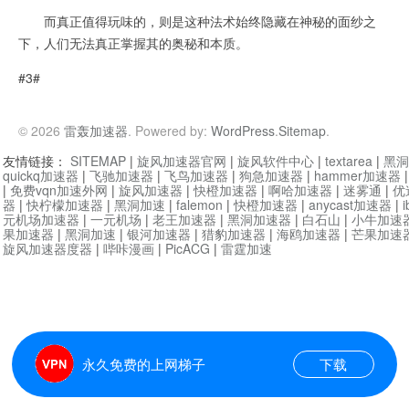
而真正值得玩味的，则是这种法术始终隐藏在神秘的面纱之
下，人们无法真正掌握其的奥秘和本质。
#3#
© 2026
雷轰加速器
. Powered by:
WordPress
.
Sitemap
.
友情链接：
SITEMAP
|
旋风加速器官网
|
旋风软件中心
|
textarea
|
黑洞
quickq加速器
|
飞驰加速器
|
飞鸟加速器
|
狗急加速器
|
hammer加速器
|
免费vqn加速外网
|
旋风加速器
|
快橙加速器
|
啊哈加速器
|
迷雾通
|
优
器
|
快柠檬加速器
|
黑洞加速
|
falemon
|
快橙加速器
|
anycast加速器
|
i
元机场加速器
|
一元机场
|
老王加速器
|
黑洞加速器
|
白石山
|
小牛加速
果加速器
|
黑洞加速
|
银河加速器
|
猎豹加速器
|
海鸥加速器
|
芒果加速
旋风加速器度器
|
哔咔漫画
|
PicACG
|
雷霆加速
永久免费的上网梯子
下载