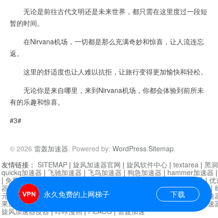
无论是前往古代文明还是未来世界，都只需在这里度过一段短
暂的时间。
在Nirvana机场，一切都是那么充满奇妙和惊喜，让人流连忘
返。
这里的舒适度也让人难以抗拒，让旅行变得更加愉快和轻松。
无论你是来自哪里，来到Nirvana机场，你都会体验到前所未
有的乐趣和惊喜。
#3#
© 2026
雷轰加速器
. Powered by:
WordPress
.
Sitemap
.
友情链接：
SITEMAP
|
旋风加速器官网
|
旋风软件中心
|
textarea
|
黑洞
quickq加速器
|
飞驰加速器
|
飞鸟加速器
|
狗急加速器
|
hammer加速器
|
免费vqn加速外网
|
旋风加速器
|
快橙加速器
|
啊哈加速器
|
迷雾通
|
优
器
|
快柠檬加速器
|
黑洞加速
|
falemon
|
快橙加速器
|
anycast加速器
|
i
永久免费的上网梯子
下载
元机场加速器
|
一元机场
|
老王加速器
|
黑洞加速器
|
白石山
|
小牛加速
果加速器
|
黑洞加速
|
银河加速器
|
猎豹加速器
|
海鸥加速器
|
芒果加速
旋风加速器度器
|
哔咔漫画
|
PicACG
|
雷霆加速