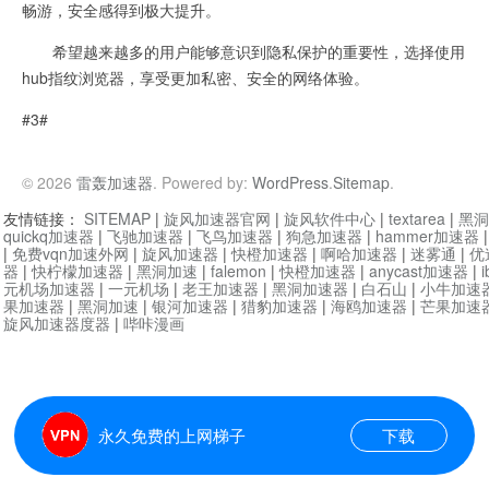
畅游，安全感得到极大提升。
希望越来越多的用户能够意识到隐私保护的重要性，选择使用
hub指纹浏览器，享受更加私密、安全的网络体验。
#3#
© 2026
雷轰加速器
. Powered by:
WordPress
.
Sitemap
.
友情链接：
SITEMAP
|
旋风加速器官网
|
旋风软件中心
|
textarea
|
黑洞
quickq加速器
|
飞驰加速器
|
飞鸟加速器
|
狗急加速器
|
hammer加速器
|
免费vqn加速外网
|
旋风加速器
|
快橙加速器
|
啊哈加速器
|
迷雾通
|
优
器
|
快柠檬加速器
|
黑洞加速
|
falemon
|
快橙加速器
|
anycast加速器
|
i
元机场加速器
|
一元机场
|
老王加速器
|
黑洞加速器
|
白石山
|
小牛加速
果加速器
|
黑洞加速
|
银河加速器
|
猎豹加速器
|
海鸥加速器
|
芒果加速
旋风加速器度器
|
哔咔漫画
永久免费的上网梯子
下载