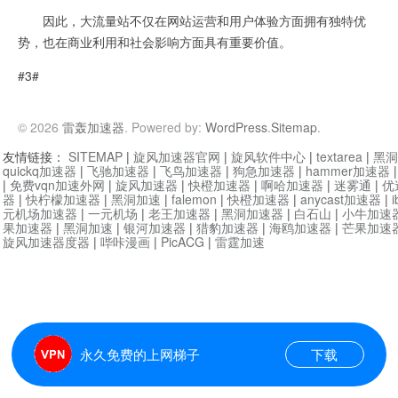
因此，大流量站不仅在网站运营和用户体验方面拥有独特优
势，也在商业利用和社会影响方面具有重要价值。
#3#
© 2026
雷轰加速器
. Powered by:
WordPress
.
Sitemap
.
友情链接：
SITEMAP
|
旋风加速器官网
|
旋风软件中心
|
textarea
|
黑洞
quickq加速器
|
飞驰加速器
|
飞鸟加速器
|
狗急加速器
|
hammer加速器
|
免费vqn加速外网
|
旋风加速器
|
快橙加速器
|
啊哈加速器
|
迷雾通
|
优
器
|
快柠檬加速器
|
黑洞加速
|
falemon
|
快橙加速器
|
anycast加速器
|
i
元机场加速器
|
一元机场
|
老王加速器
|
黑洞加速器
|
白石山
|
小牛加速
果加速器
|
黑洞加速
|
银河加速器
|
猎豹加速器
|
海鸥加速器
|
芒果加速
旋风加速器度器
|
哔咔漫画
|
PicACG
|
雷霆加速
永久免费的上网梯子
下载