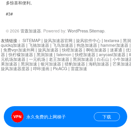
多惊喜和便利。
#3#
© 2026
雷轰加速器
. Powered by:
WordPress
.
Sitemap
.
友情链接：
SITEMAP
|
旋风加速器官网
|
旋风软件中心
|
textarea
|
黑洞
quickq加速器
|
飞驰加速器
|
飞鸟加速器
|
狗急加速器
|
hammer加速器
|
免费vqn加速外网
|
旋风加速器
|
快橙加速器
|
啊哈加速器
|
迷雾通
|
优
器
|
快柠檬加速器
|
黑洞加速
|
falemon
|
快橙加速器
|
anycast加速器
|
i
元机场加速器
|
一元机场
|
老王加速器
|
黑洞加速器
|
白石山
|
小牛加速
果加速器
|
黑洞加速
|
银河加速器
|
猎豹加速器
|
海鸥加速器
|
芒果加速
旋风加速器度器
|
哔咔漫画
|
PicACG
|
雷霆加速
永久免费的上网梯子
下载