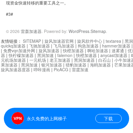
现资金快速转移的重要工具之一。
#3#
© 2026
雷轰加速器
. Powered by:
WordPress
.
Sitemap
.
友情链接：
SITEMAP
|
旋风加速器官网
|
旋风软件中心
|
textarea
|
黑洞
quickq加速器
|
飞驰加速器
|
飞鸟加速器
|
狗急加速器
|
hammer加速器
|
免费vqn加速外网
|
旋风加速器
|
快橙加速器
|
啊哈加速器
|
迷雾通
|
优
器
|
快柠檬加速器
|
黑洞加速
|
falemon
|
快橙加速器
|
anycast加速器
|
i
元机场加速器
|
一元机场
|
老王加速器
|
黑洞加速器
|
白石山
|
小牛加速
果加速器
|
黑洞加速
|
银河加速器
|
猎豹加速器
|
海鸥加速器
|
芒果加速
旋风加速器度器
|
哔咔漫画
|
PicACG
|
雷霆加速
永久免费的上网梯子
下载