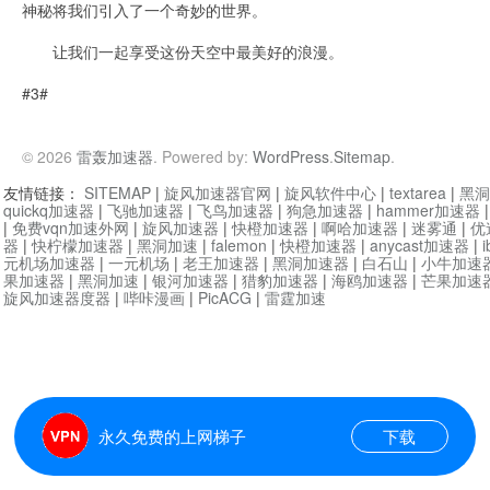
神秘将我们引入了一个奇妙的世界。
让我们一起享受这份天空中最美好的浪漫。
#3#
© 2026
雷轰加速器
. Powered by:
WordPress
.
Sitemap
.
友情链接：
SITEMAP
|
旋风加速器官网
|
旋风软件中心
|
textarea
|
黑洞
quickq加速器
|
飞驰加速器
|
飞鸟加速器
|
狗急加速器
|
hammer加速器
|
免费vqn加速外网
|
旋风加速器
|
快橙加速器
|
啊哈加速器
|
迷雾通
|
优
器
|
快柠檬加速器
|
黑洞加速
|
falemon
|
快橙加速器
|
anycast加速器
|
i
元机场加速器
|
一元机场
|
老王加速器
|
黑洞加速器
|
白石山
|
小牛加速
果加速器
|
黑洞加速
|
银河加速器
|
猎豹加速器
|
海鸥加速器
|
芒果加速
旋风加速器度器
|
哔咔漫画
|
PicACG
|
雷霆加速
永久免费的上网梯子
下载