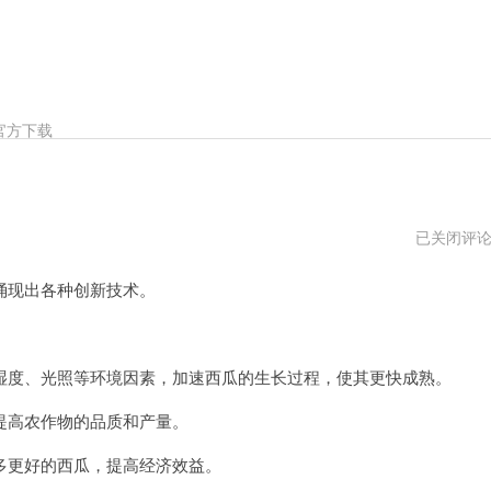
官方下载
西
已关闭评
瓜
加
现出各种创新技术。
速
器
不
能
用
度、光照等环境因素，加速西瓜的生长过程，使其更快成熟。
了
高农作物的品质和产量。
更好的西瓜，提高经济效益。