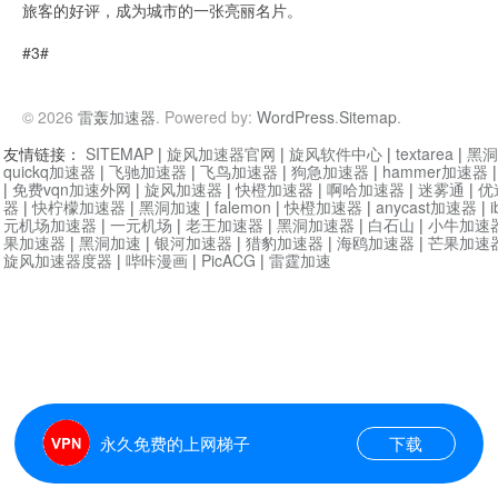
旅客的好评，成为城市的一张亮丽名片。
#3#
© 2026
雷轰加速器
. Powered by:
WordPress
.
Sitemap
.
友情链接：
SITEMAP
|
旋风加速器官网
|
旋风软件中心
|
textarea
|
黑洞
quickq加速器
|
飞驰加速器
|
飞鸟加速器
|
狗急加速器
|
hammer加速器
|
免费vqn加速外网
|
旋风加速器
|
快橙加速器
|
啊哈加速器
|
迷雾通
|
优
器
|
快柠檬加速器
|
黑洞加速
|
falemon
|
快橙加速器
|
anycast加速器
|
i
元机场加速器
|
一元机场
|
老王加速器
|
黑洞加速器
|
白石山
|
小牛加速
果加速器
|
黑洞加速
|
银河加速器
|
猎豹加速器
|
海鸥加速器
|
芒果加速
旋风加速器度器
|
哔咔漫画
|
PicACG
|
雷霆加速
永久免费的上网梯子
下载