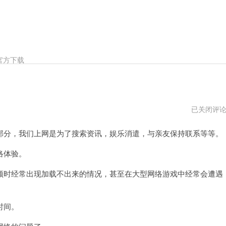
官方下载
乐
已关闭评
飞
加
分，我们上网是为了搜索资讯，娱乐消遣，与亲友保持联系等等。
速
器
2024
络体验。
年
时经常出现加载不出来的情况，甚至在大型网络游戏中经常会遭遇
时间。