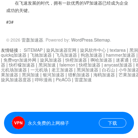
在飞速发展的时代，拥有一款优秀的VP加速器已经成为企业
成功的关键。
#3#
© 2026
雷轰加速器
. Powered by:
WordPress
.
Sitemap
.
友情链接：
SITEMAP
|
旋风加速器官网
|
旋风软件中心
|
textarea
|
黑洞
quickq加速器
|
飞驰加速器
|
飞鸟加速器
|
狗急加速器
|
hammer加速器
|
免费vqn加速外网
|
旋风加速器
|
快橙加速器
|
啊哈加速器
|
迷雾通
|
优
器
|
快柠檬加速器
|
黑洞加速
|
falemon
|
快橙加速器
|
anycast加速器
|
i
元机场加速器
|
一元机场
|
老王加速器
|
黑洞加速器
|
白石山
|
小牛加速
果加速器
|
黑洞加速
|
银河加速器
|
猎豹加速器
|
海鸥加速器
|
芒果加速
旋风加速器度器
|
哔咔漫画
|
PicACG
|
雷霆加速
永久免费的上网梯子
下载