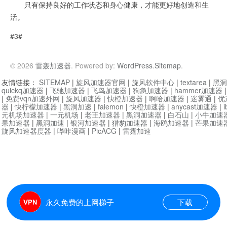
只有保持良好的工作状态和身心健康，才能更好地创造和生
活。
#3#
© 2026
雷轰加速器
. Powered by:
WordPress
.
Sitemap
.
友情链接：
SITEMAP
|
旋风加速器官网
|
旋风软件中心
|
textarea
|
黑洞
quickq加速器
|
飞驰加速器
|
飞鸟加速器
|
狗急加速器
|
hammer加速器
|
免费vqn加速外网
|
旋风加速器
|
快橙加速器
|
啊哈加速器
|
迷雾通
|
优
器
|
快柠檬加速器
|
黑洞加速
|
falemon
|
快橙加速器
|
anycast加速器
|
i
元机场加速器
|
一元机场
|
老王加速器
|
黑洞加速器
|
白石山
|
小牛加速
果加速器
|
黑洞加速
|
银河加速器
|
猎豹加速器
|
海鸥加速器
|
芒果加速
旋风加速器度器
|
哔咔漫画
|
PicACG
|
雷霆加速
永久免费的上网梯子
下载