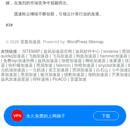
睐，在激烈的市场竞争中脱颖而出。
愿速蛙云继续不断创新，引领云计算行业的发展。
#3#
© 2026
雷轰加速器
. Powered by:
WordPress
.
Sitemap
.
友情链接：
SITEMAP
|
旋风加速器官网
|
旋风软件中心
|
textarea
|
黑洞
quickq加速器
|
飞驰加速器
|
飞鸟加速器
|
狗急加速器
|
hammer加速器
|
免费vqn加速外网
|
旋风加速器
|
快橙加速器
|
啊哈加速器
|
迷雾通
|
优
器
|
快柠檬加速器
|
黑洞加速
|
falemon
|
快橙加速器
|
anycast加速器
|
i
元机场加速器
|
一元机场
|
老王加速器
|
黑洞加速器
|
白石山
|
小牛加速
果加速器
|
黑洞加速
|
银河加速器
|
猎豹加速器
|
海鸥加速器
|
芒果加速
旋风加速器度器
|
哔咔漫画
|
PicACG
|
雷霆加速
永久免费的上网梯子
下载