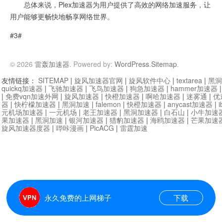
总体来说，Plex加速器为用户提供了高效的网络加速服务，让
用户能够更畅快地畅享网络世界。
#3#
© 2026
雷轰加速器
. Powered by:
WordPress
.
Sitemap
.
友情链接：
SITEMAP
|
旋风加速器官网
|
旋风软件中心
|
textarea
|
黑洞
quickq加速器
|
飞驰加速器
|
飞鸟加速器
|
狗急加速器
|
hammer加速器
|
免费vqn加速外网
|
旋风加速器
|
快橙加速器
|
啊哈加速器
|
迷雾通
|
优
器
|
快柠檬加速器
|
黑洞加速
|
falemon
|
快橙加速器
|
anycast加速器
|
i
元机场加速器
|
一元机场
|
老王加速器
|
黑洞加速器
|
白石山
|
小牛加速
果加速器
|
黑洞加速
|
银河加速器
|
猎豹加速器
|
海鸥加速器
|
芒果加速
旋风加速器度器
|
哔咔漫画
|
PicACG
|
雷霆加速
永久免费的上网梯子
下载