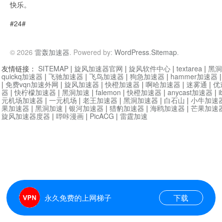
快乐。
#24#
© 2026
雷轰加速器
. Powered by:
WordPress
.
Sitemap
.
友情链接：
SITEMAP
|
旋风加速器官网
|
旋风软件中心
|
textarea
|
黑洞
quickq加速器
|
飞驰加速器
|
飞鸟加速器
|
狗急加速器
|
hammer加速器
|
免费vqn加速外网
|
旋风加速器
|
快橙加速器
|
啊哈加速器
|
迷雾通
|
优
器
|
快柠檬加速器
|
黑洞加速
|
falemon
|
快橙加速器
|
anycast加速器
|
i
元机场加速器
|
一元机场
|
老王加速器
|
黑洞加速器
|
白石山
|
小牛加速
果加速器
|
黑洞加速
|
银河加速器
|
猎豹加速器
|
海鸥加速器
|
芒果加速
旋风加速器度器
|
哔咔漫画
|
PicACG
|
雷霆加速
永久免费的上网梯子
下载