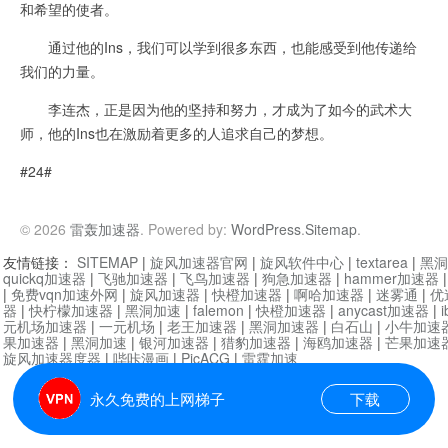
和希望的使者。
通过他的Ins，我们可以学到很多东西，也能感受到他传递给
我们的力量。
李连杰，正是因为他的坚持和努力，才成为了如今的武术大
师，他的Ins也在激励着更多的人追求自己的梦想。
#24#
© 2026
雷轰加速器
. Powered by:
WordPress
.
Sitemap
.
友情链接：
SITEMAP
|
旋风加速器官网
|
旋风软件中心
|
textarea
|
黑洞
quickq加速器
|
飞驰加速器
|
飞鸟加速器
|
狗急加速器
|
hammer加速器
|
免费vqn加速外网
|
旋风加速器
|
快橙加速器
|
啊哈加速器
|
迷雾通
|
优
器
|
快柠檬加速器
|
黑洞加速
|
falemon
|
快橙加速器
|
anycast加速器
|
i
元机场加速器
|
一元机场
|
老王加速器
|
黑洞加速器
|
白石山
|
小牛加速
果加速器
|
黑洞加速
|
银河加速器
|
猎豹加速器
|
海鸥加速器
|
芒果加速
旋风加速器度器
|
哔咔漫画
|
PicACG
|
雷霆加速
永久免费的上网梯子
下载