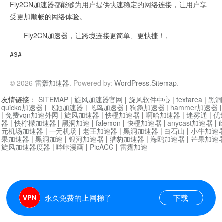
Fly2CN加速器都能够为用户提供快速稳定的网络连接，让用户享
受更加顺畅的网络体验。
Fly2CN加速器，让跨境连接更简单、更快捷！。
#3#
© 2026
雷轰加速器
. Powered by:
WordPress
.
Sitemap
.
友情链接：
SITEMAP
|
旋风加速器官网
|
旋风软件中心
|
textarea
|
黑洞
quickq加速器
|
飞驰加速器
|
飞鸟加速器
|
狗急加速器
|
hammer加速器
|
免费vqn加速外网
|
旋风加速器
|
快橙加速器
|
啊哈加速器
|
迷雾通
|
优
器
|
快柠檬加速器
|
黑洞加速
|
falemon
|
快橙加速器
|
anycast加速器
|
i
元机场加速器
|
一元机场
|
老王加速器
|
黑洞加速器
|
白石山
|
小牛加速
果加速器
|
黑洞加速
|
银河加速器
|
猎豹加速器
|
海鸥加速器
|
芒果加速
旋风加速器度器
|
哔咔漫画
|
PicACG
|
雷霆加速
永久免费的上网梯子
下载