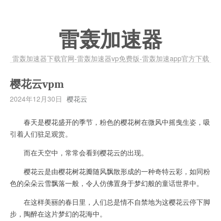
雷轰加速器
雷轰加速器下载官网-雷轰加速器vp免费版-雷轰加速app官方下载
樱花云vpm
2024年12月30日
樱花云
春天是樱花盛开的季节，粉色的樱花树在微风中摇曳生姿，吸
引着人们驻足观赏。
而在天空中，常常会看到樱花云的出现。
樱花云是由樱花树花瓣随风飘散形成的一种奇特云彩，如同粉
色的朵朵云雪飘落一般，令人仿佛置身于梦幻般的童话世界中。
在这样美丽的春日里，人们总是情不自禁地为这樱花云停下脚
步，陶醉在这片梦幻的花海中。