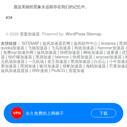
愿这美丽的景象永远留存在我们的记忆中。
#3#
© 2026
雷轰加速器
. Powered by:
WordPress
.
Sitemap
.
友情链接：
SITEMAP
|
旋风加速器官网
|
旋风软件中心
|
textarea
|
黑洞
quickq加速器
|
飞驰加速器
|
飞鸟加速器
|
狗急加速器
|
hammer加速器
|
免费vqn加速外网
|
旋风加速器
|
快橙加速器
|
啊哈加速器
|
迷雾通
|
优
器
|
快柠檬加速器
|
黑洞加速
|
falemon
|
快橙加速器
|
anycast加速器
|
i
元机场加速器
|
一元机场
|
老王加速器
|
黑洞加速器
|
白石山
|
小牛加速
果加速器
|
黑洞加速
|
银河加速器
|
猎豹加速器
|
海鸥加速器
|
芒果加速
旋风加速器度器
|
哔咔漫画
|
PicACG
|
雷霆加速
永久免费的上网梯子
下载