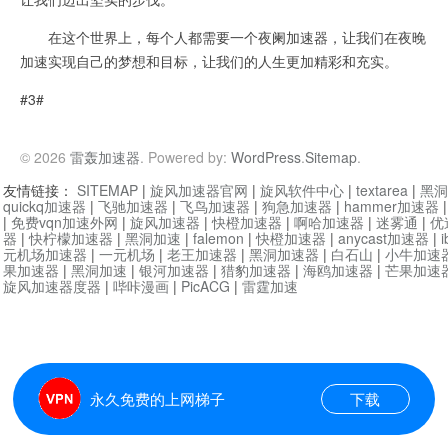
在这个世界上，每个人都需要一个夜阑加速器，让我们在夜晚
加速实现自己的梦想和目标，让我们的人生更加精彩和充实。
#3#
© 2026
雷轰加速器
. Powered by:
WordPress
.
Sitemap
.
友情链接：
SITEMAP
|
旋风加速器官网
|
旋风软件中心
|
textarea
|
黑洞
quickq加速器
|
飞驰加速器
|
飞鸟加速器
|
狗急加速器
|
hammer加速器
|
免费vqn加速外网
|
旋风加速器
|
快橙加速器
|
啊哈加速器
|
迷雾通
|
优
器
|
快柠檬加速器
|
黑洞加速
|
falemon
|
快橙加速器
|
anycast加速器
|
i
元机场加速器
|
一元机场
|
老王加速器
|
黑洞加速器
|
白石山
|
小牛加速
果加速器
|
黑洞加速
|
银河加速器
|
猎豹加速器
|
海鸥加速器
|
芒果加速
旋风加速器度器
|
哔咔漫画
|
PicACG
|
雷霆加速
永久免费的上网梯子
下载