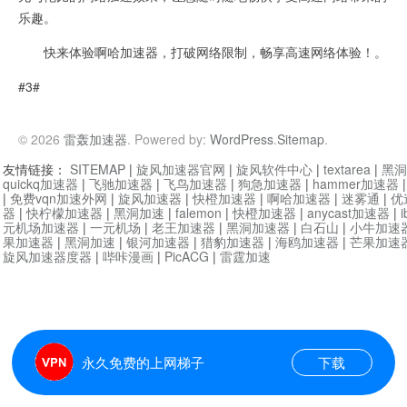
乐趣。
快来体验啊哈加速器，打破网络限制，畅享高速网络体验！。
#3#
© 2026
雷轰加速器
. Powered by:
WordPress
.
Sitemap
.
友情链接：
SITEMAP
|
旋风加速器官网
|
旋风软件中心
|
textarea
|
黑洞
quickq加速器
|
飞驰加速器
|
飞鸟加速器
|
狗急加速器
|
hammer加速器
|
免费vqn加速外网
|
旋风加速器
|
快橙加速器
|
啊哈加速器
|
迷雾通
|
优
器
|
快柠檬加速器
|
黑洞加速
|
falemon
|
快橙加速器
|
anycast加速器
|
i
元机场加速器
|
一元机场
|
老王加速器
|
黑洞加速器
|
白石山
|
小牛加速
果加速器
|
黑洞加速
|
银河加速器
|
猎豹加速器
|
海鸥加速器
|
芒果加速
旋风加速器度器
|
哔咔漫画
|
PicACG
|
雷霆加速
永久免费的上网梯子
下载