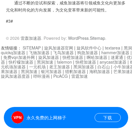
通过不断的尝试和探索，咸鱼加速器将引领咸鱼文化向更加多
元化和时尚化的方向发展，为文化变革带来新的可能性。
#3#
© 2026
雷轰加速器
. Powered by:
WordPress
.
Sitemap
.
友情链接：
SITEMAP
|
旋风加速器官网
|
旋风软件中心
|
textarea
|
黑洞
quickq加速器
|
飞驰加速器
|
飞鸟加速器
|
狗急加速器
|
hammer加速器
|
免费vqn加速外网
|
旋风加速器
|
快橙加速器
|
啊哈加速器
|
迷雾通
|
优
器
|
快柠檬加速器
|
黑洞加速
|
falemon
|
快橙加速器
|
anycast加速器
|
i
元机场加速器
|
一元机场
|
老王加速器
|
黑洞加速器
|
白石山
|
小牛加速
果加速器
|
黑洞加速
|
银河加速器
|
猎豹加速器
|
海鸥加速器
|
芒果加速
旋风加速器度器
|
哔咔漫画
|
PicACG
|
雷霆加速
永久免费的上网梯子
下载