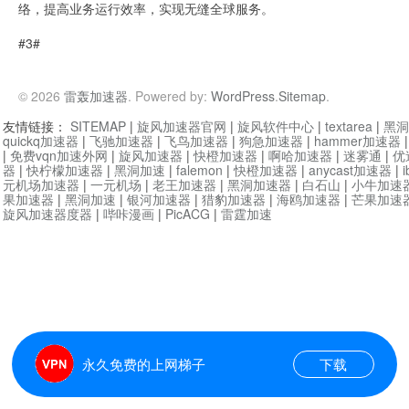
络，提高业务运行效率，实现无缝全球服务。
#3#
© 2026
雷轰加速器
. Powered by:
WordPress
.
Sitemap
.
友情链接：
SITEMAP
|
旋风加速器官网
|
旋风软件中心
|
textarea
|
黑洞
quickq加速器
|
飞驰加速器
|
飞鸟加速器
|
狗急加速器
|
hammer加速器
|
免费vqn加速外网
|
旋风加速器
|
快橙加速器
|
啊哈加速器
|
迷雾通
|
优
器
|
快柠檬加速器
|
黑洞加速
|
falemon
|
快橙加速器
|
anycast加速器
|
i
元机场加速器
|
一元机场
|
老王加速器
|
黑洞加速器
|
白石山
|
小牛加速
果加速器
|
黑洞加速
|
银河加速器
|
猎豹加速器
|
海鸥加速器
|
芒果加速
旋风加速器度器
|
哔咔漫画
|
PicACG
|
雷霆加速
永久免费的上网梯子
下载