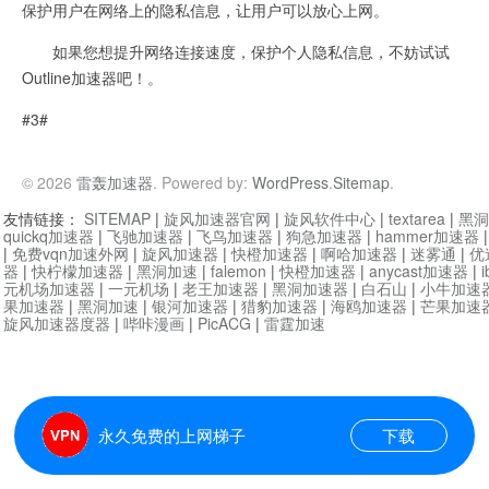
保护用户在网络上的隐私信息，让用户可以放心上网。
如果您想提升网络连接速度，保护个人隐私信息，不妨试试
Outline加速器吧！。
#3#
© 2026
雷轰加速器
. Powered by:
WordPress
.
Sitemap
.
友情链接：
SITEMAP
|
旋风加速器官网
|
旋风软件中心
|
textarea
|
黑洞
quickq加速器
|
飞驰加速器
|
飞鸟加速器
|
狗急加速器
|
hammer加速器
|
免费vqn加速外网
|
旋风加速器
|
快橙加速器
|
啊哈加速器
|
迷雾通
|
优
器
|
快柠檬加速器
|
黑洞加速
|
falemon
|
快橙加速器
|
anycast加速器
|
i
元机场加速器
|
一元机场
|
老王加速器
|
黑洞加速器
|
白石山
|
小牛加速
果加速器
|
黑洞加速
|
银河加速器
|
猎豹加速器
|
海鸥加速器
|
芒果加速
旋风加速器度器
|
哔咔漫画
|
PicACG
|
雷霆加速
永久免费的上网梯子
下载