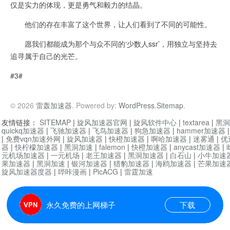
仅是实力的体现，更是勇气和毅力的结晶。
他们的存在丰富了这个世界，让人们看到了不同的可能性。
愿我们都能成为那个与众不同的‘少数人ssr’，用独立与坚持去
追寻属于自己的光芒。
#3#
© 2026
雷轰加速器
. Powered by:
WordPress
.
Sitemap
.
友情链接：
SITEMAP
|
旋风加速器官网
|
旋风软件中心
|
textarea
|
黑洞
quickq加速器
|
飞驰加速器
|
飞鸟加速器
|
狗急加速器
|
hammer加速器
|
免费vqn加速外网
|
旋风加速器
|
快橙加速器
|
啊哈加速器
|
迷雾通
|
优
器
|
快柠檬加速器
|
黑洞加速
|
falemon
|
快橙加速器
|
anycast加速器
|
i
元机场加速器
|
一元机场
|
老王加速器
|
黑洞加速器
|
白石山
|
小牛加速
果加速器
|
黑洞加速
|
银河加速器
|
猎豹加速器
|
海鸥加速器
|
芒果加速
旋风加速器度器
|
哔咔漫画
|
PicACG
|
雷霆加速
永久免费的上网梯子
下载