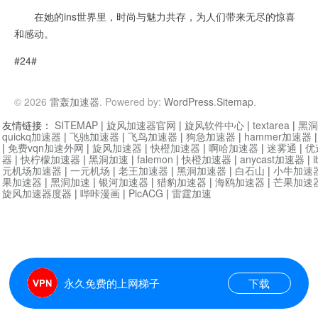
在她的ins世界里，时尚与魅力共存，为人们带来无尽的惊喜
和感动。
#24#
© 2026
雷轰加速器
. Powered by:
WordPress
.
Sitemap
.
友情链接：
SITEMAP
|
旋风加速器官网
|
旋风软件中心
|
textarea
|
黑洞
quickq加速器
|
飞驰加速器
|
飞鸟加速器
|
狗急加速器
|
hammer加速器
|
免费vqn加速外网
|
旋风加速器
|
快橙加速器
|
啊哈加速器
|
迷雾通
|
优
器
|
快柠檬加速器
|
黑洞加速
|
falemon
|
快橙加速器
|
anycast加速器
|
i
元机场加速器
|
一元机场
|
老王加速器
|
黑洞加速器
|
白石山
|
小牛加速
果加速器
|
黑洞加速
|
银河加速器
|
猎豹加速器
|
海鸥加速器
|
芒果加速
旋风加速器度器
|
哔咔漫画
|
PicACG
|
雷霆加速
永久免费的上网梯子
下载