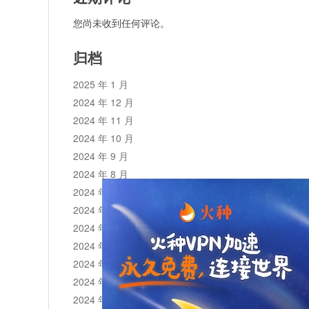
您尚未收到任何评论。
归档
2025 年 1 月
2024 年 12 月
2024 年 11 月
2024 年 10 月
2024 年 9 月
2024 年 8 月
2024 年 7 月
2024 年 6 月
2024 年 5 月
2024 年 4 月
2024 年 3 月
2024 年 2 月
2024 年 1 月