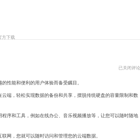
官方下载
酷
已关闭评
喵
云
的性能和便利的用户体验而备受瞩目。
最
新
版
云端，轻松实现数据的备份和共享，摆脱传统硬盘的容量限制和数
程序和工具，例如在线办公、音乐视频播放等，让您可以随时随地
联网，您就可以随时访问和管理您的云端数据。