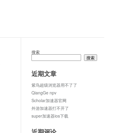
搜索
搜索
论
近期文章
紫鸟超级浏览器用不了了
QiangGe npv
Scholar加速器官网
外游加速器打不开了
super加速器ios下载
近期评论