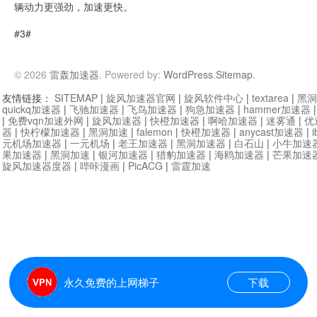
辆动力更强劲，加速更快。
#3#
© 2026
雷轰加速器
. Powered by:
WordPress
.
Sitemap
.
友情链接：
SITEMAP
|
旋风加速器官网
|
旋风软件中心
|
textarea
|
黑洞
quickq加速器
|
飞驰加速器
|
飞鸟加速器
|
狗急加速器
|
hammer加速器
|
免费vqn加速外网
|
旋风加速器
|
快橙加速器
|
啊哈加速器
|
迷雾通
|
优
器
|
快柠檬加速器
|
黑洞加速
|
falemon
|
快橙加速器
|
anycast加速器
|
i
元机场加速器
|
一元机场
|
老王加速器
|
黑洞加速器
|
白石山
|
小牛加速
果加速器
|
黑洞加速
|
银河加速器
|
猎豹加速器
|
海鸥加速器
|
芒果加速
旋风加速器度器
|
哔咔漫画
|
PicACG
|
雷霆加速
永久免费的上网梯子
下载