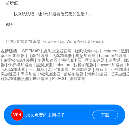
超所值。
快来试试吧，让1元加速器改变您的生活！。
#3#
© 2026
雷轰加速器
. Powered by:
WordPress
.
Sitemap
.
友情链接：
SITEMAP
|
旋风加速器官网
|
旋风软件中心
|
textarea
|
黑洞
quickq加速器
|
飞驰加速器
|
飞鸟加速器
|
狗急加速器
|
hammer加速器
|
免费vqn加速外网
|
旋风加速器
|
快橙加速器
|
啊哈加速器
|
迷雾通
|
优
器
|
快柠檬加速器
|
黑洞加速
|
falemon
|
快橙加速器
|
anycast加速器
|
i
元机场加速器
|
一元机场
|
老王加速器
|
黑洞加速器
|
白石山
|
小牛加速
果加速器
|
黑洞加速
|
银河加速器
|
猎豹加速器
|
海鸥加速器
|
芒果加速
旋风加速器度器
|
哔咔漫画
|
PicACG
|
雷霆加速
永久免费的上网梯子
下载