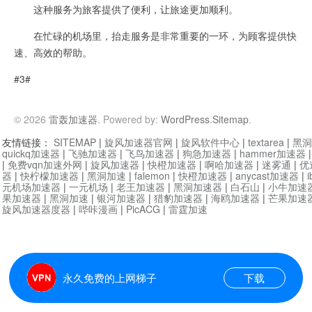
这种服务为旅客提供了便利，让旅途更加顺利。
在忙碌的机场里，抬走服务是非常重要的一环，为顾客提供快
速、高效的帮助。
#3#
© 2026
雷轰加速器
. Powered by:
WordPress
.
Sitemap
.
友情链接：
SITEMAP
|
旋风加速器官网
|
旋风软件中心
|
textarea
|
黑洞
quickq加速器
|
飞驰加速器
|
飞鸟加速器
|
狗急加速器
|
hammer加速器
|
免费vqn加速外网
|
旋风加速器
|
快橙加速器
|
啊哈加速器
|
迷雾通
|
优
器
|
快柠檬加速器
|
黑洞加速
|
falemon
|
快橙加速器
|
anycast加速器
|
i
元机场加速器
|
一元机场
|
老王加速器
|
黑洞加速器
|
白石山
|
小牛加速
果加速器
|
黑洞加速
|
银河加速器
|
猎豹加速器
|
海鸥加速器
|
芒果加速
旋风加速器度器
|
哔咔漫画
|
PicACG
|
雷霆加速
永久免费的上网梯子
下载