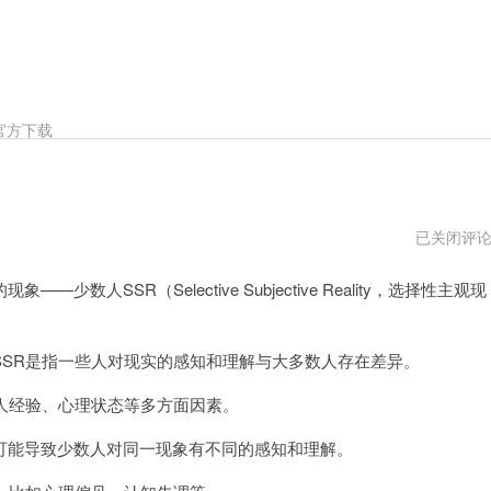
官方下载
少
已关闭评
数
人
SR（Selective Subjective Reality，选择性主观现
ssrpc
版
下
载
SR是指一些人对现实的感知和理解与大多数人存在差异。
人经验、心理状态等多方面因素。
能导致少数人对同一现象有不同的感知和理解。