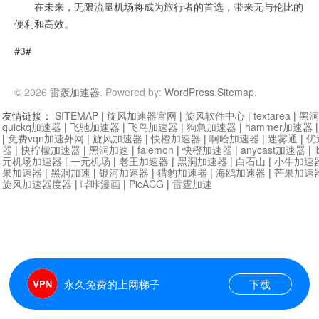
在未来，无限流量机场将成为旅行者的首选，带来无与伦比的
便利和高效。
#3#
© 2026
雷轰加速器
. Powered by:
WordPress
.
Sitemap
.
友情链接：
SITEMAP
|
旋风加速器官网
|
旋风软件中心
|
textarea
|
黑洞
quickq加速器
|
飞驰加速器
|
飞鸟加速器
|
狗急加速器
|
hammer加速器
|
免费vqn加速外网
|
旋风加速器
|
快橙加速器
|
啊哈加速器
|
迷雾通
|
优
器
|
快柠檬加速器
|
黑洞加速
|
falemon
|
快橙加速器
|
anycast加速器
|
i
元机场加速器
|
一元机场
|
老王加速器
|
黑洞加速器
|
白石山
|
小牛加速
果加速器
|
黑洞加速
|
银河加速器
|
猎豹加速器
|
海鸥加速器
|
芒果加速
旋风加速器度器
|
哔咔漫画
|
PicACG
|
雷霆加速
永久免费的上网梯子
下载