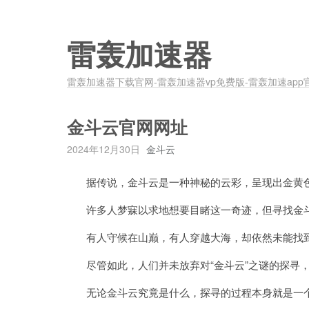
雷轰加速器
雷轰加速器下载官网-雷轰加速器vp免费版-雷轰加速app
金斗云官网网址
2024年12月30日
金斗云
据传说，金斗云是一种神秘的云彩，呈现出金黄色
许多人梦寐以求地想要目睹这一奇迹，但寻找金斗
有人守候在山巅，有人穿越大海，却依然未能找
尽管如此，人们并未放弃对“金斗云”之谜的探寻，
无论金斗云究竟是什么，探寻的过程本身就是一个