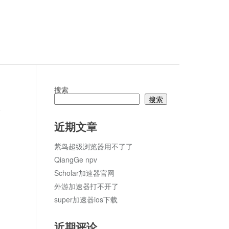
搜索
搜索
论
近期文章
紫鸟超级浏览器用不了了
QiangGe npv
Scholar加速器官网
外游加速器打不开了
super加速器ios下载
近期评论