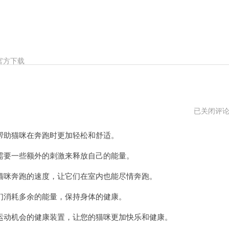
官方下载
花
已关闭评
猫
加
助猫咪在奔跑时更加轻松和舒适。
速
器
免
要一些额外的刺激来释放自己的能量。
费
永
咪奔跑的速度，让它们在室内也能尽情奔跑。
久
加
速
消耗多余的能量，保持身体的健康。
动机会的健康装置，让您的猫咪更加快乐和健康。