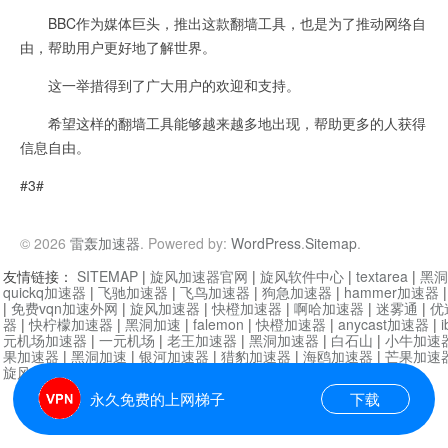
BBC作为媒体巨头，推出这款翻墙工具，也是为了推动网络自
由，帮助用户更好地了解世界。
这一举措得到了广大用户的欢迎和支持。
希望这样的翻墙工具能够越来越多地出现，帮助更多的人获得
信息自由。
#3#
© 2026
雷轰加速器
. Powered by:
WordPress
.
Sitemap
.
友情链接：
SITEMAP
|
旋风加速器官网
|
旋风软件中心
|
textarea
|
黑洞
quickq加速器
|
飞驰加速器
|
飞鸟加速器
|
狗急加速器
|
hammer加速器
|
免费vqn加速外网
|
旋风加速器
|
快橙加速器
|
啊哈加速器
|
迷雾通
|
优
器
|
快柠檬加速器
|
黑洞加速
|
falemon
|
快橙加速器
|
anycast加速器
|
i
元机场加速器
|
一元机场
|
老王加速器
|
黑洞加速器
|
白石山
|
小牛加速
果加速器
|
黑洞加速
|
银河加速器
|
猎豹加速器
|
海鸥加速器
|
芒果加速
旋风加速器度器
|
哔咔漫画
|
PicACG
|
雷霆加速
永久免费的上网梯子
下载