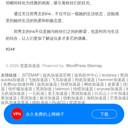
些瞬间转化为优雅的画面，吸引着粉丝们的目光。
通过关注郑秀文的ins，不仅可以一窥她的生活状态，还能感
受到她对生活的热爱和积极态度。
郑秀文的ins不仅是她与粉丝们之间的桥梁，也是时尚与生活
的结合，让人们更加了解这位多才多艺的偶像。
#24#
© 2026
雷轰加速器
. Powered by:
WordPress
.
Sitemap
.
友情链接：
SITEMAP
|
旋风加速器官网
|
旋风软件中心
|
textarea
|
黑洞
quickq加速器
|
飞驰加速器
|
飞鸟加速器
|
狗急加速器
|
hammer加速器
|
免费vqn加速外网
|
旋风加速器
|
快橙加速器
|
啊哈加速器
|
迷雾通
|
优
器
|
快柠檬加速器
|
黑洞加速
|
falemon
|
快橙加速器
|
anycast加速器
|
i
元机场加速器
|
一元机场
|
老王加速器
|
黑洞加速器
|
白石山
|
小牛加速
果加速器
|
黑洞加速
|
银河加速器
|
猎豹加速器
|
海鸥加速器
|
芒果加速
旋风加速器度器
|
哔咔漫画
|
PicACG
|
雷霆加速
永久免费的上网梯子
下载