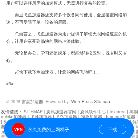
用户可以选择所需的加速模式，无需进行复杂的设置。
而且飞鱼加速器还支持多个设备同时使用，全屋覆盖网络加
速，不再受限于单一设备的局限。
总而言之，飞鱼加速器为用户提供了解锁无限网络速度的机
会，让用户享受到畅快的网络冲浪体验。
无论是办公、学习还是娱乐，都能够轻松应对，既省时又省
心。
赶快下载飞鱼加速器，让您的网络飞驰吧！。
#3#
© 2026
雷轰加速器
. Powered by:
WordPress
.
Sitemap
.
友情链接：
SITEMAP
|
旋风加速器官网
|
旋风软件中心
|
textarea
|
黑洞
quickq加速器
|
飞驰加速器
|
飞鸟加速器
|
狗急加速器
|
hammer加速器
|
免费vqn加速外网
|
旋风加速器
|
快橙加速器
|
啊哈加速器
|
迷雾通
|
优
器
|
快柠檬加速器
|
黑洞加速
|
falemon
|
快橙加速器
|
anycast加速器
|
i
永久免费的上网梯子
下载
元机场加速器
|
一元机场
|
老王加速器
|
黑洞加速器
|
白石山
|
小牛加速
果加速器
|
黑洞加速
|
银河加速器
|
猎豹加速器
|
海鸥加速器
|
芒果加速