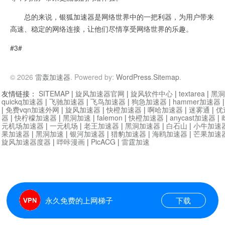
总的来说，银狐加速器是网络世界中的一把利器，为用户带来
高速、稳定的网络连接，让他们尽情享受网络世界的乐趣。
#3#
© 2026
雷轰加速器
. Powered by:
WordPress
.
Sitemap
.
友情链接：
SITEMAP
|
旋风加速器官网
|
旋风软件中心
|
textarea
|
黑洞
quickq加速器
|
飞驰加速器
|
飞鸟加速器
|
狗急加速器
|
hammer加速器
|
免费vqn加速外网
|
旋风加速器
|
快橙加速器
|
啊哈加速器
|
迷雾通
|
优
器
|
快柠檬加速器
|
黑洞加速
|
falemon
|
快橙加速器
|
anycast加速器
|
i
元机场加速器
|
一元机场
|
老王加速器
|
黑洞加速器
|
白石山
|
小牛加速
果加速器
|
黑洞加速
|
银河加速器
|
猎豹加速器
|
海鸥加速器
|
芒果加速
旋风加速器度器
|
哔咔漫画
|
PicACG
|
雷霆加速
永久免费的上网梯子
下载