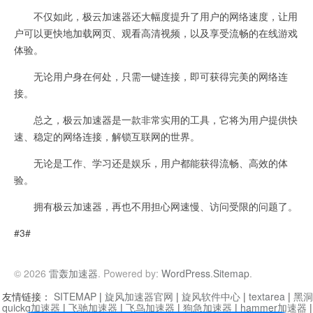
不仅如此，极云加速器还大幅度提升了用户的网络速度，让用
户可以更快地加载网页、观看高清视频，以及享受流畅的在线游戏
体验。
无论用户身在何处，只需一键连接，即可获得完美的网络连
接。
总之，极云加速器是一款非常实用的工具，它将为用户提供快
速、稳定的网络连接，解锁互联网的世界。
无论是工作、学习还是娱乐，用户都能获得流畅、高效的体
验。
拥有极云加速器，再也不用担心网速慢、访问受限的问题了。
#3#
© 2026
雷轰加速器
. Powered by:
WordPress
.
Sitemap
.
友情链接：
SITEMAP
|
旋风加速器官网
|
旋风软件中心
|
textarea
|
黑洞
quickq加速器
|
飞驰加速器
|
飞鸟加速器
|
狗急加速器
|
hammer加速器