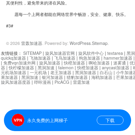
其便利性，避免带来的潜在风险。
愿每一个上网者都能在网络世界中畅游，安全、健康、快乐。
#3#
© 2026
雷轰加速器
. Powered by:
WordPress
.
Sitemap
.
友情链接：
SITEMAP
|
旋风加速器官网
|
旋风软件中心
|
textarea
|
黑洞
quickq加速器
|
飞驰加速器
|
飞鸟加速器
|
狗急加速器
|
hammer加速器
|
免费vqn加速外网
|
旋风加速器
|
快橙加速器
|
啊哈加速器
|
迷雾通
|
优
器
|
快柠檬加速器
|
黑洞加速
|
falemon
|
快橙加速器
|
anycast加速器
|
i
元机场加速器
|
一元机场
|
老王加速器
|
黑洞加速器
|
白石山
|
小牛加速
果加速器
|
黑洞加速
|
银河加速器
|
猎豹加速器
|
海鸥加速器
|
芒果加速
旋风加速器度器
|
哔咔漫画
|
PicACG
|
雷霆加速
永久免费的上网梯子
下载