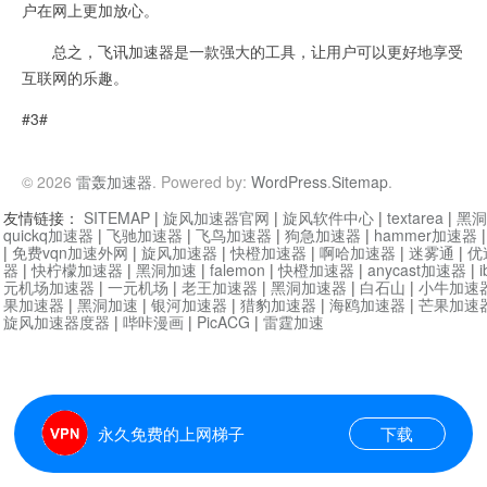
户在网上更加放心。
总之，飞讯加速器是一款强大的工具，让用户可以更好地享受
互联网的乐趣。
#3#
© 2026
雷轰加速器
. Powered by:
WordPress
.
Sitemap
.
友情链接：
SITEMAP
|
旋风加速器官网
|
旋风软件中心
|
textarea
|
黑洞
quickq加速器
|
飞驰加速器
|
飞鸟加速器
|
狗急加速器
|
hammer加速器
|
免费vqn加速外网
|
旋风加速器
|
快橙加速器
|
啊哈加速器
|
迷雾通
|
优
器
|
快柠檬加速器
|
黑洞加速
|
falemon
|
快橙加速器
|
anycast加速器
|
i
元机场加速器
|
一元机场
|
老王加速器
|
黑洞加速器
|
白石山
|
小牛加速
果加速器
|
黑洞加速
|
银河加速器
|
猎豹加速器
|
海鸥加速器
|
芒果加速
旋风加速器度器
|
哔咔漫画
|
PicACG
|
雷霆加速
永久免费的上网梯子
下载