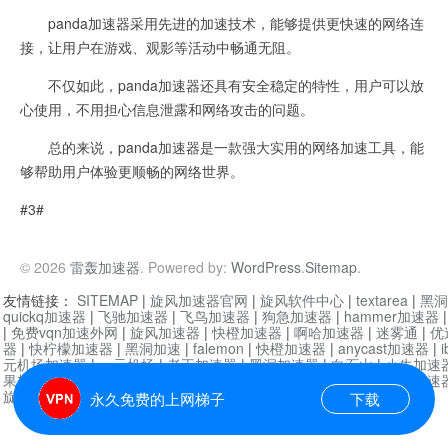
panda加速器采用先进的加速技术，能够提供更快速的网络连
接，让用户在游戏、观影等活动中畅通无阻。
不仅如此，panda加速器还具有安全稳定的特性，用户可以放
心使用，不用担心信息泄露和网络攻击的问题。
总的来说，panda加速器是一款强大实用的网络加速工具，能
够帮助用户体验更顺畅的网络世界。
#3#
© 2026
雷轰加速器
. Powered by:
WordPress
.
Sitemap
.
友情链接：
SITEMAP
|
旋风加速器官网
|
旋风软件中心
|
textarea
|
黑洞
quickq加速器
|
飞驰加速器
|
飞鸟加速器
|
狗急加速器
|
hammer加速器
|
免费vqn加速外网
|
旋风加速器
|
快橙加速器
|
啊哈加速器
|
迷雾通
|
优
器
|
快柠檬加速器
|
黑洞加速
|
falemon
|
快橙加速器
|
anycast加速器
|
i
元机场加速器
|
一元机场
|
老王加速器
|
黑洞加速器
|
白石山
|
小牛加速
果加速器
|
黑洞加速
|
银河加速器
|
猎豹加速器
|
海鸥加速器
|
芒果加速
旋风加速器度器
|
哔咔漫画
|
PicACG
|
雷霆加速
永久免费的上网梯子
下载