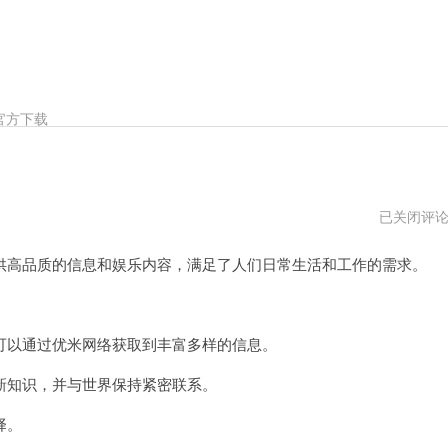
官方下载
优
已关闭评
米
网
高品质的信息和娱乐内容，满足了人们日常生活和工作的需求。
络
vqn
以通过优米网络获取到丰富多样的信息。
知识，并与世界保持紧密联系。
择。