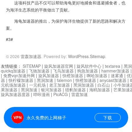
这项科技产品不仅可以帮助海龟更好地捕食和逃避捕食者，也
为海洋生态系统的平衡做出了贡献。
海龟加速器的推出，为保护海洋生物提供了新的思路和解决方
案。
#3#
© 2026
雷轰加速器
. Powered by:
WordPress
.
Sitemap
.
友情链接：
SITEMAP
|
旋风加速器官网
|
旋风软件中心
|
textarea
|
黑洞
quickq加速器
|
飞驰加速器
|
飞鸟加速器
|
狗急加速器
|
hammer加速器
|
免费vqn加速外网
|
旋风加速器
|
快橙加速器
|
啊哈加速器
|
迷雾通
|
优
器
|
快柠檬加速器
|
黑洞加速
|
falemon
|
快橙加速器
|
anycast加速器
|
i
元机场加速器
|
一元机场
|
老王加速器
|
黑洞加速器
|
白石山
|
小牛加速
果加速器
|
黑洞加速
|
银河加速器
|
猎豹加速器
|
海鸥加速器
|
芒果加速
旋风加速器度器
|
哔咔漫画
|
PicACG
|
雷霆加速
永久免费的上网梯子
下载