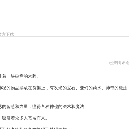
官方下载
巨
已关闭评
魔
商
着一块破烂的木牌。
店
电
脑
秘的物品摆放在货架上，有发光的宝石、变幻的药水、神奇的魔法
版
下
载
的智慧和力量，懂得各种神秘的法术和魔法。
吸引着众多人慕名而来。