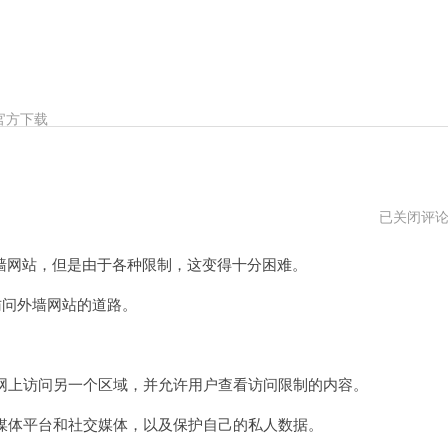
官方下载
如
已关闭评
何
翻
网站，但是由于各种限制，这变得十分困难。
外
墙
网
问外墙网站的道路。
站
下
载
地
址
网上访问另一个区域，并允许用户查看访问限制的内容。
媒体平台和社交媒体，以及保护自己的私人数据。