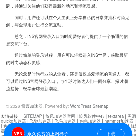
牌，并通过关注他们获得最新的动态和潮流灵感。
同时，用户还可以在个人主页上分享自己的日常穿搭和时尚见
解，与全球用户进行交流互动。
总之，INS官网登录入口为时尚爱好者们提供了一个畅通的信
息交流平台。
通过简单的登录过程，用户可以轻松进入INS世界，获取最新
的时尚动态和灵感。
无论您是时尚行业的从业者，还是仅仅热爱潮流的普通人，都
可以通过INS官网登录入口，与全球时尚达人们一同分享、探讨潮
流趋势，畅享全球最新潮流。
© 2026
雷轰加速器
. Powered by:
WordPress
.
Sitemap
.
友情链接：
SITEMAP
|
旋风加速器官网
|
旋风软件中心
|
textarea
|
黑洞
quickq加速器
|
飞驰加速器
|
飞鸟加速器
|
狗急加速器
|
hammer加速器
|
免费vqn加速外网
|
旋风加速器
|
快橙加速器
|
啊哈加速器
|
迷雾通
|
优
器
|
快柠檬加速器
|
黑洞加速
|
falemon
|
快橙加速器
|
anycast加速器
|
i
永久免费的上网梯子
下载
元机场加速器
|
一元机场
|
老王加速器
|
黑洞加速器
|
白石山
|
小牛加速