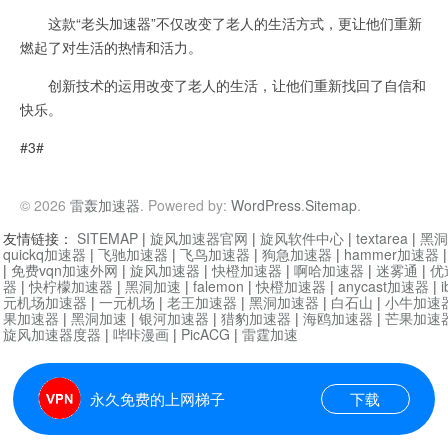
这款“老头加速器”不仅改变了老人的生活方式，更让他们重新
燃起了对生活的热情和活力。
创新技术的运用改变了老人的生活，让他们重新找回了自信和
快乐。
#3#
© 2026
雷轰加速器
. Powered by:
WordPress
.
Sitemap
.
友情链接：
SITEMAP
|
旋风加速器官网
|
旋风软件中心
|
textarea
|
黑洞
quickq加速器
|
飞驰加速器
|
飞鸟加速器
|
狗急加速器
|
hammer加速器
|
免费vqn加速外网
|
旋风加速器
|
快橙加速器
|
啊哈加速器
|
迷雾通
|
优
器
|
快柠檬加速器
|
黑洞加速
|
falemon
|
快橙加速器
|
anycast加速器
|
i
元机场加速器
|
一元机场
|
老王加速器
|
黑洞加速器
|
白石山
|
小牛加速
果加速器
|
黑洞加速
|
银河加速器
|
猎豹加速器
|
海鸥加速器
|
芒果加速
旋风加速器度器
|
哔咔漫画
|
PicACG
|
雷霆加速
永久免费的上网梯子
下载