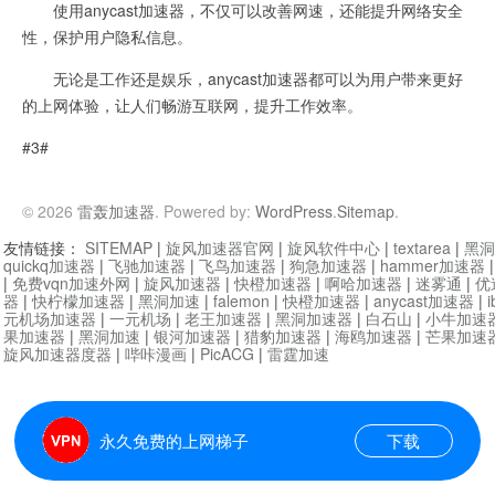
使用anycast加速器，不仅可以改善网速，还能提升网络安全
性，保护用户隐私信息。
无论是工作还是娱乐，anycast加速器都可以为用户带来更好
的上网体验，让人们畅游互联网，提升工作效率。
#3#
© 2026
雷轰加速器
. Powered by:
WordPress
.
Sitemap
.
友情链接：
SITEMAP
|
旋风加速器官网
|
旋风软件中心
|
textarea
|
黑洞
quickq加速器
|
飞驰加速器
|
飞鸟加速器
|
狗急加速器
|
hammer加速器
|
免费vqn加速外网
|
旋风加速器
|
快橙加速器
|
啊哈加速器
|
迷雾通
|
优
器
|
快柠檬加速器
|
黑洞加速
|
falemon
|
快橙加速器
|
anycast加速器
|
i
元机场加速器
|
一元机场
|
老王加速器
|
黑洞加速器
|
白石山
|
小牛加速
果加速器
|
黑洞加速
|
银河加速器
|
猎豹加速器
|
海鸥加速器
|
芒果加速
旋风加速器度器
|
哔咔漫画
|
PicACG
|
雷霆加速
永久免费的上网梯子
下载